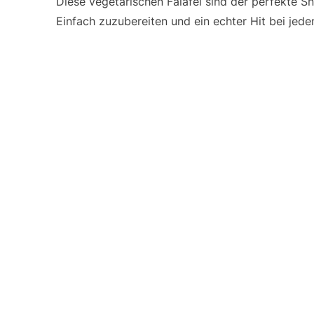
Diese vegetarischen Falafel sind der perfekte Sn
Einfach zuzubereiten und ein echter Hit bei jed