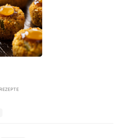
REZEPTE
T
d