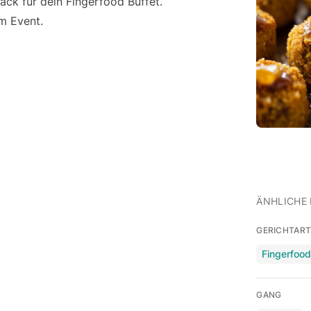
ack für dein Fingerfood Buffet.
em Event.
ÄNHLICHE 
GERICHTAR
Fingerfoo
GANG