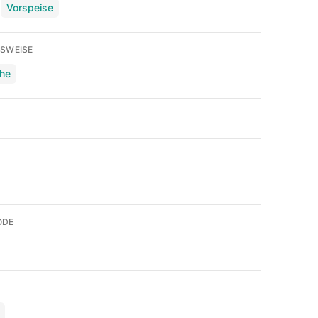
Vorspeise
SWEISE
che
ODE