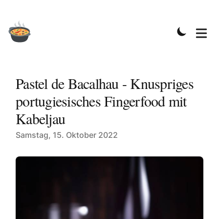
Pastel de Bacalhau - Knuspriges
portugiesisches Fingerfood mit
Kabeljau
Published on
Samstag, 15. Oktober 2022
Knusprige Pastel de Bacalhau - portugiesisches Finger