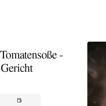
Omas Spag
 Tomatensoße -
 Gericht