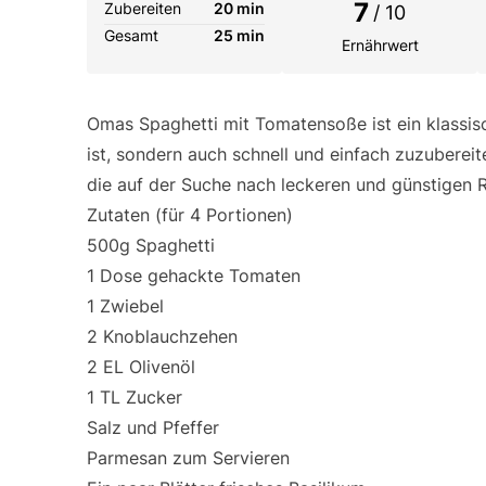
7
Zubereiten
20 min
/ 10
Gesamt
25 min
Ernährwert
Omas Spaghetti mit Tomatensoße ist ein klassisc
ist, sondern auch schnell und einfach zuzubereite
die auf der Suche nach leckeren und günstigen 
Zutaten (für 4 Portionen)
500g Spaghetti
1 Dose gehackte Tomaten
1 Zwiebel
2 Knoblauchzehen
2 EL Olivenöl
1 TL Zucker
Salz und Pfeffer
Parmesan zum Servieren