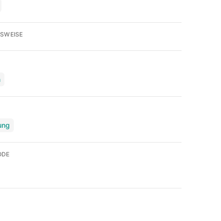
SWEISE
n
ung
ODE