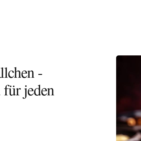
Mediterran
lchen -
 für jeden