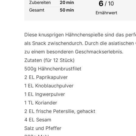
6
Zubereiten
20 min
/ 10
Gesamt
50 min
Ernährwert
Diese knusprigen Hähnchenspieße sind das perfe
als Snack zwischendurch. Durch die asiatische
zu einem besonderen Geschmackserlebnis.
Zutaten (für 12 Stück)
500g Hähnchenbrustfilet
2 EL Paprikapulver
1 EL Knoblauchpulver
1 EL Ingwerpulver
1 TL Koriander
2 EL frische Petersilie, gehackt
4 EL Sesam
Salz und Pfeffer