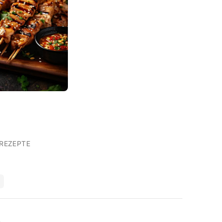
REZEPTE
T
d