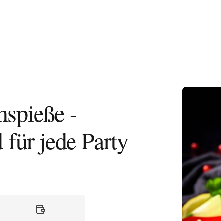
Knusprige 
spieße -
 für jede Party