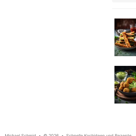
Michael Schmid
•
© 2026
•
Schnelle Kochideen und Rezepte