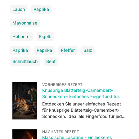
Lauch
Paprika
Mayonnaise
Hühnerei
Eigelb
Paprika
Paprika
Pfeffer
Salz
Schnittlauch
Senf
VORHERIGES REZEPT
Knusprige Blätterteig-Camembert-
Schnecken - Einfaches Fingerfood für
jeden Anlass
Entdecken Sie unser einfaches Rezept
für knusprige Blätterteig-Camembert-
Schnecken. Ideal als Fingerfood für jede
Party oder als Snack zwischendurch.
NÄCHSTES REZEPT
Klassische Lasagne - Ein leckeres