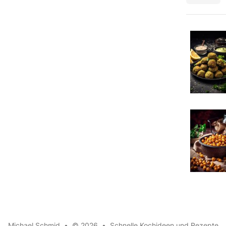
Michael Schmid
•
© 2026
•
Schnelle Kochideen und Rezepte