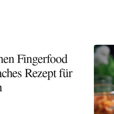
Herzhafte
hen Fingerfood
aches Rezept für
h