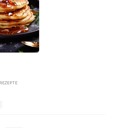
REZEPTE
T
d