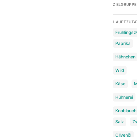
ZIELGRUPPE
HAUPTZUTA
Frühlingsz
Paprika
Hähnchen
Wild
Käse
M
Hühnerei
Knoblauch
Salz
Z
Olivenöl