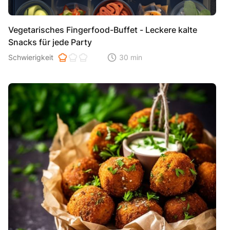
Vegetarisches Fingerfood-Buffet - Leckere kalte
Snacks für jede Party
Schwierigkeit der Zubereitung. 1 ist einfach 2 ist mittel 3 ist hoh
Schwierigkeit
30 min
Zeitaufwand der der Zubereitung. Di