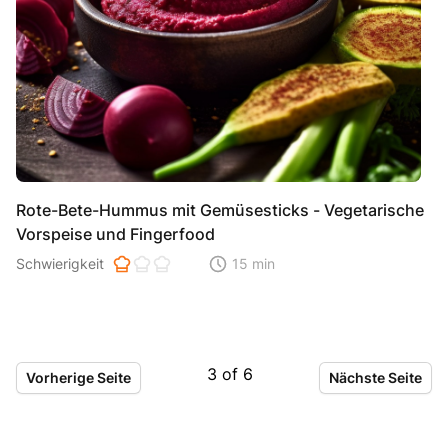
Rote-Bete-Hummus mit Gemüsesticks - Vegetarische
Vorspeise und Fingerfood
Schwierigkeit der Zubereitung. 1 ist einfach 2 ist mittel 3 ist hoh
Schwierigkeit
15 min
Zeitaufwand der der Zubereitung. Di
3
of
6
Vorherige Seite
Nächste Seite