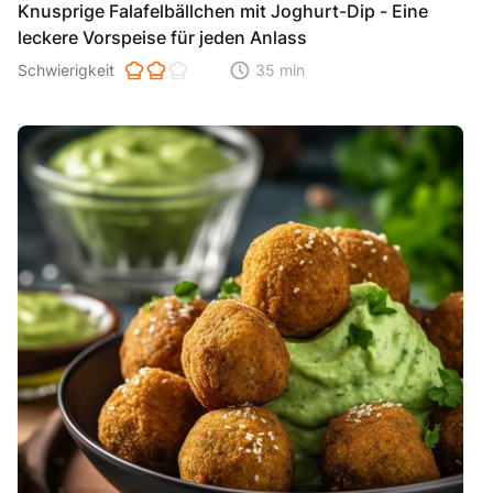
Knusprige Falafelbällchen mit Joghurt-Dip - Eine
leckere Vorspeise für jeden Anlass
Schwierigkeit der Zubereitung. 1 ist einfach 2 ist mittel 3 ist hoh
Schwierigkeit
35 min
Zeitaufwand der der Zubereitung. Di