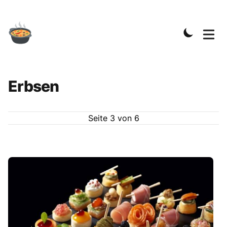
Erbsen
Seite
3
von
6
Rezepte