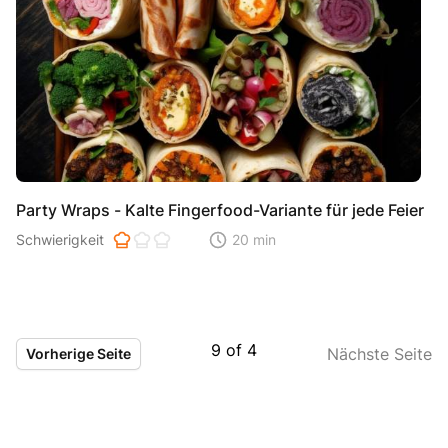
Party Wraps - Kalte Fingerfood-Variante für jede Feier
Schwierigkeit der Zubereitung. 1 ist einfach 2 ist mittel 3 ist hoh
Schwierigkeit
20 min
Zeitaufwand der der Zubereitung. Di
9
of
4
Nächste Seite
Vorherige Seite