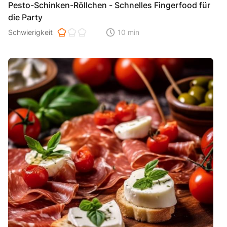
Pesto-Schinken-Röllchen - Schnelles Fingerfood für
die Party
Schwierigkeit der Zubereitung. 1 ist einfach 2 ist mittel 3 ist hoh
Schwierigkeit
10 min
Zeitaufwand der der Zubereitung. Di