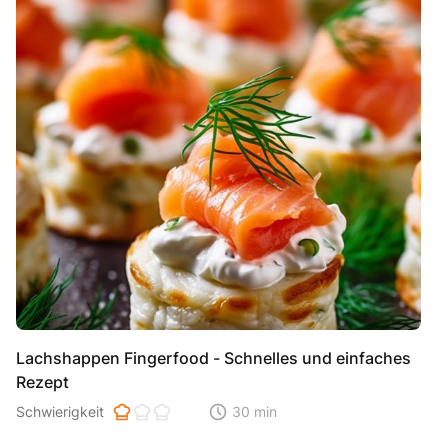
Lachshappen Fingerfood - Schnelles und einfaches
Rezept
Schwierigkeit der Zubereitung. 1 ist einfach 2 ist mittel 3 ist hoh
Schwierigkeit
30 min
Zeitaufwand der der Zubereitung. Di