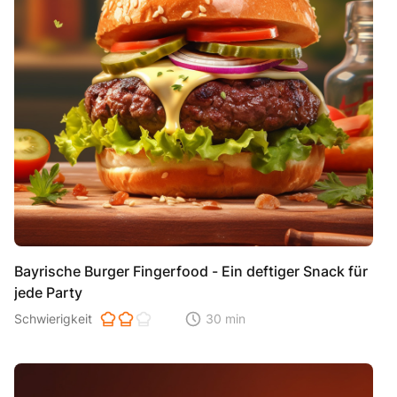
Bayrische Burger Fingerfood - Ein deftiger Snack für
jede Party
Schwierigkeit der Zubereitung. 1 ist einfach 2 ist mittel 3 ist hoh
Schwierigkeit
30 min
Zeitaufwand der der Zubereitung. Di