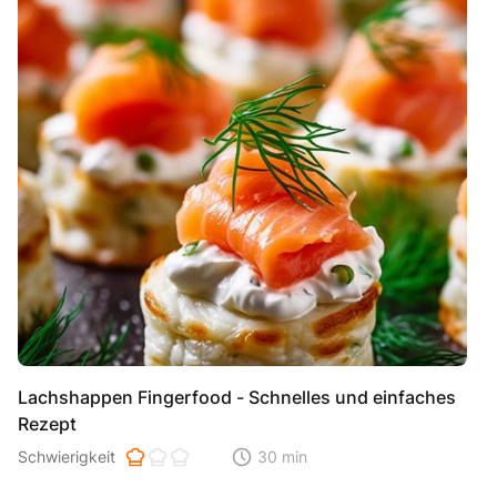
Lachshappen Fingerfood - Schnelles und einfaches
Rezept
Schwierigkeit der Zubereitung. 1 ist einfach 2 ist mittel 3 ist hoh
Schwierigkeit
30 min
Zeitaufwand der der Zubereitung. Di