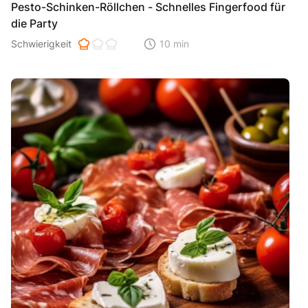
Pesto-Schinken-Röllchen - Schnelles Fingerfood für
die Party
Schwierigkeit der Zubereitung. 1 ist einfach 2 ist mittel 3 ist hoh
Schwierigkeit
10 min
Zeitaufwand der der Zubereitung. Di