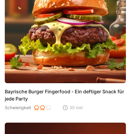
Bayrische Burger Fingerfood - Ein deftiger Snack für
jede Party
Schwierigkeit der Zubereitung. 1 ist einfach 2 ist mittel 3 ist hoh
Schwierigkeit
30 min
Zeitaufwand der der Zubereitung. Di