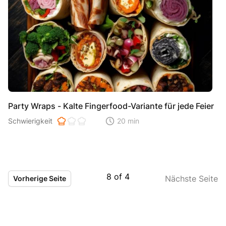
Party Wraps - Kalte Fingerfood-Variante für jede Feier
Schwierigkeit der Zubereitung. 1 ist einfach 2 ist mittel 3 ist hoh
Schwierigkeit
20 min
Zeitaufwand der der Zubereitung. Di
8
of
4
Nächste Seite
Vorherige Seite