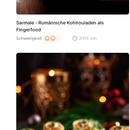
Sarmale - Rumänische Kohlrouladen als
Fingerfood
Schwierigkeit der Zubereitung. 1 ist einfach 2 ist mittel 3 i
Schwierigkeit
2H15 min
Zeitaufwand der der Zubereitu