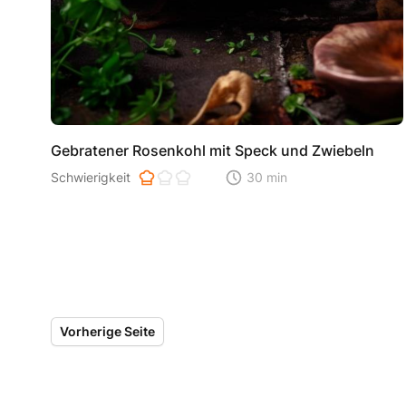
Gebratener Rosenkohl mit Speck und Zwiebeln
Schwierigkeit der Zubereitung. 1 ist einfach 2 ist mittel 3 i
Schwierigkeit
30 min
Zeitaufwand der der Zubereitu
Vorherige Seite