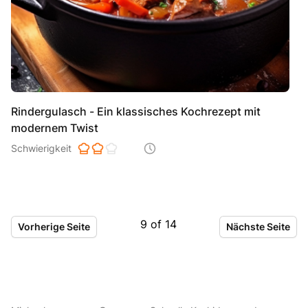
Rindergulasch - Ein klassisches Kochrezept mit
modernem Twist
Schwierigkeit der Zubereitung. 1 ist einfach 2 ist mittel 3 ist hoh
Schwierigkeit
Zeitaufwand der der Zubereitung. Di
9
of
14
Vorherige Seite
Nächste Seite