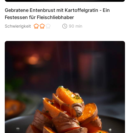
Gebratene Entenbrust mit Kartoffelgratin - Ein
Festessen für Fleischliebhaber
Schwierigkeit der Zubereitung. 1 ist einfach 2 ist mittel 3 ist hoh
Schwierigkeit
90 min
Zeitaufwand der der Zubereitung. Di