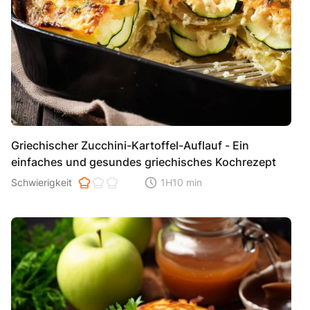
Griechischer Zucchini-Kartoffel-Auflauf - Ein
einfaches und gesundes griechisches Kochrezept
Schwierigkeit der Zubereitung. 1 ist einfach 2 ist mittel 3 ist hoh
Schwierigkeit
1H10 min
Zeitaufwand der der Zubereitung. Di