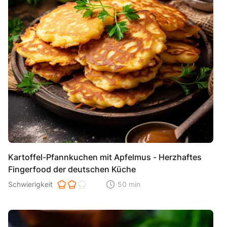
Kartoffel-Pfannkuchen mit Apfelmus - Herzhaftes
Fingerfood der deutschen Küche
Schwierigkeit der Zubereitung. 1 ist einfach 2 ist mittel 3 ist hoh
Schwierigkeit
50 min
Zeitaufwand der der Zubereitung. Di