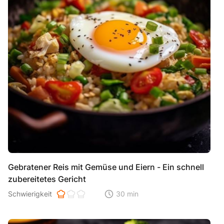
Gebratener Reis mit Gemüse und Eiern - Ein schnell
zubereitetes Gericht
Schwierigkeit der Zubereitung. 1 ist einfach 2 ist mittel 3 ist hoh
Schwierigkeit
30 min
Zeitaufwand der der Zubereitung. Di