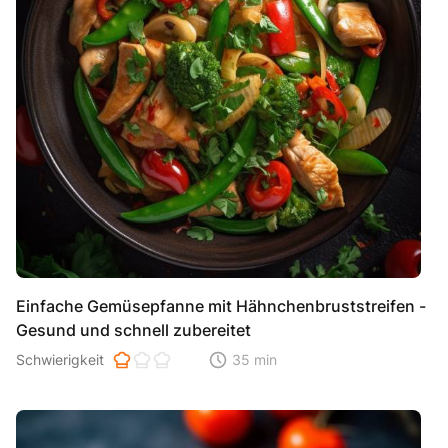
Einfache Gemüsepfanne mit Hähnchenbruststreifen -
Gesund und schnell zubereitet
Schwierigkeit der Zubereitung. 1 ist einfach 2 ist mittel 3 ist hoh
Schwierigkeit
35 min
Zeitaufwand der der Zubereitung. Di