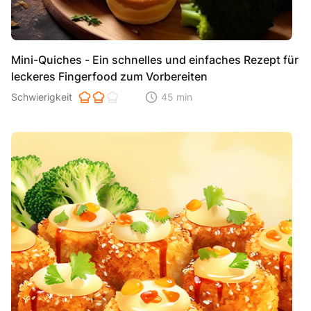
Mini-Quiches - Ein schnelles und einfaches Rezept für
leckeres Fingerfood zum Vorbereiten
Schwierigkeit der Zubereitung. 1 ist einfach 2 ist mittel 3 ist hoh
Schwierigkeit
45 min
Zeitaufwand der der Zubereitung. Di