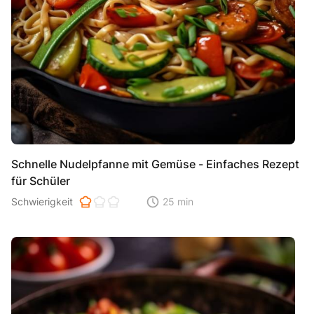
Schnelle Nudelpfanne mit Gemüse - Einfaches Rezept
für Schüler
Schwierigkeit der Zubereitung. 1 ist einfach 2 ist mittel 3 ist hoh
Schwierigkeit
25 min
Zeitaufwand der der Zubereitung. Di