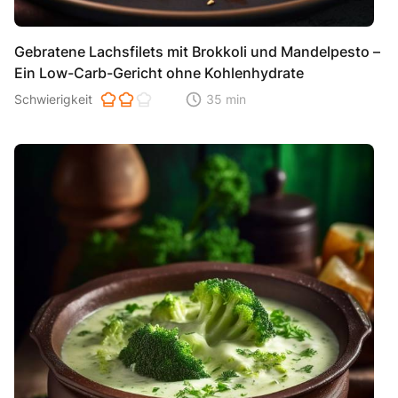
Gebratene Lachsfilets mit Brokkoli und Mandelpesto –
Ein Low-Carb-Gericht ohne Kohlenhydrate
Schwierigkeit der Zubereitung. 1 ist einfach 2 ist mittel 3 ist hoh
Schwierigkeit
35 min
Zeitaufwand der der Zubereitung. Di