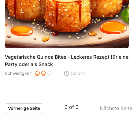
Vegetarische Quinoa Bites - Leckeres Rezept für eine
Party oder als Snack
Schwierigkeit der Zubereitung. 1 ist einfach 2 ist mittel 3 ist hoh
Schwierigkeit
50 min
Zeitaufwand der der Zubereitung. Di
3
of
3
Nächste Seite
Vorherige Seite