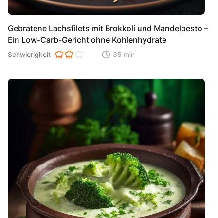
Gebratene Lachsfilets mit Brokkoli und Mandelpesto –
Ein Low-Carb-Gericht ohne Kohlenhydrate
Schwierigkeit der Zubereitung. 1 ist einfach 2 ist mittel 3 ist hoh
Schwierigkeit
35 min
Zeitaufwand der der Zubereitung. Di