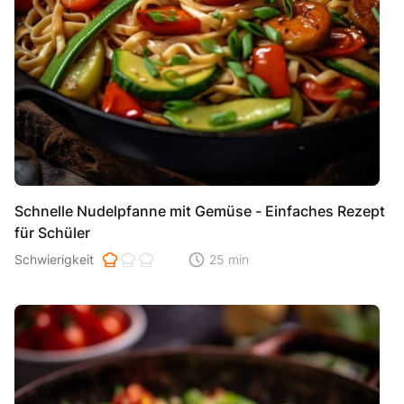
Schnelle Nudelpfanne mit Gemüse - Einfaches Rezept
für Schüler
Schwierigkeit der Zubereitung. 1 ist einfach 2 ist mittel 3 ist hoh
Schwierigkeit
25 min
Zeitaufwand der der Zubereitung. Di