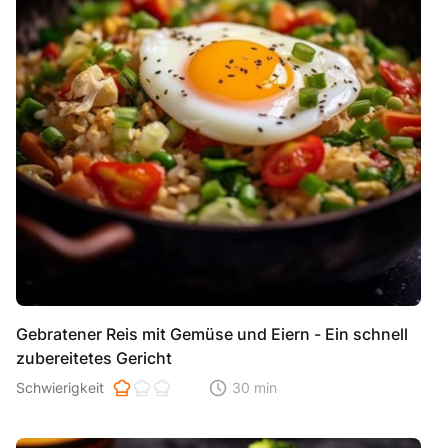
Gebratener Reis mit Gemüse und Eiern - Ein schnell
zubereitetes Gericht
Schwierigkeit der Zubereitung. 1 ist einfach 2 ist mittel 3 ist hoh
Schwierigkeit
30 min
Zeitaufwand der der Zubereitung. Di