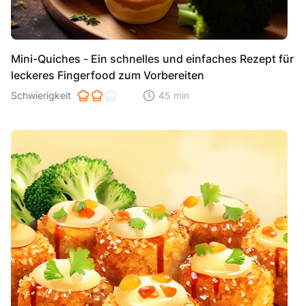
Mini-Quiches - Ein schnelles und einfaches Rezept für
leckeres Fingerfood zum Vorbereiten
Schwierigkeit der Zubereitung. 1 ist einfach 2 ist mittel 3 ist hoh
Schwierigkeit
45 min
Zeitaufwand der der Zubereitung. Di