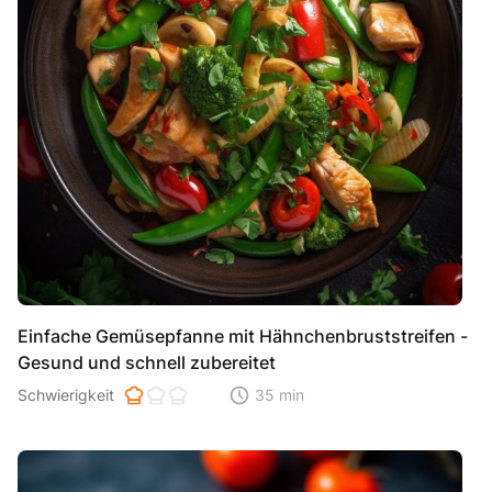
Einfache Gemüsepfanne mit Hähnchenbruststreifen -
Gesund und schnell zubereitet
Schwierigkeit der Zubereitung. 1 ist einfach 2 ist mittel 3 ist hoh
Schwierigkeit
35 min
Zeitaufwand der der Zubereitung. Di