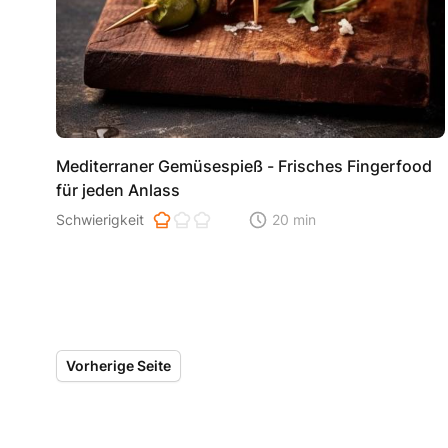
Mediterraner Gemüsespieß - Frisches Fingerfood
für jeden Anlass
Schwierigkeit der Zubereitung. 1 ist einfach 2 ist mittel 3 i
Schwierigkeit
20 min
Zeitaufwand der der Zubereitu
Vorherige Seite