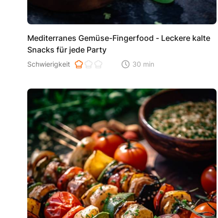
Mediterranes Gemüse-Fingerfood - Leckere kalte
Snacks für jede Party
Schwierigkeit der Zubereitung. 1 ist einfach 2 ist mittel 3 i
Schwierigkeit
30 min
Zeitaufwand der der Zubereitu