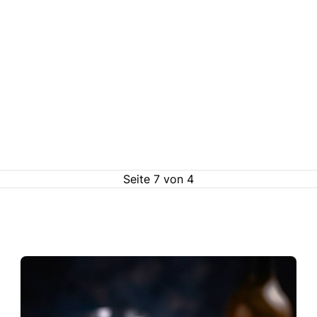
Seite
7
von
4