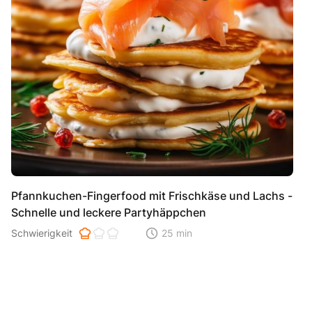
Pfannkuchen-Fingerfood mit Frischkäse und Lachs -
Schnelle und leckere Partyhäppchen
Schwierigkeit der Zubereitung. 1 ist einfach 2 ist mittel 3 ist hoh
Schwierigkeit
25 min
Zeitaufwand der der Zubereitung. Di