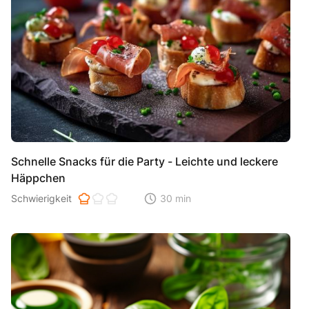
Schnelle Snacks für die Party - Leichte und leckere
Häppchen
Schwierigkeit der Zubereitung. 1 ist einfach 2 ist mittel 3 ist hoh
Schwierigkeit
30 min
Zeitaufwand der der Zubereitung. Di