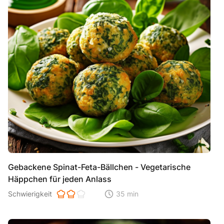
Gebackene Spinat-Feta-Bällchen - Vegetarische
Häppchen für jeden Anlass
Schwierigkeit der Zubereitung. 1 ist einfach 2 ist mittel 3 ist hoh
Schwierigkeit
35 min
Zeitaufwand der der Zubereitung. Di