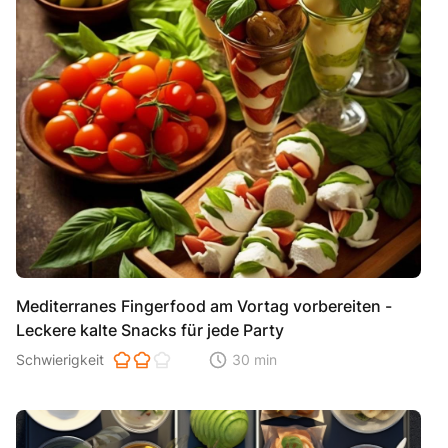
Mediterranes Fingerfood am Vortag vorbereiten -
Leckere kalte Snacks für jede Party
Schwierigkeit der Zubereitung. 1 ist einfach 2 ist mittel 3 ist hoh
Schwierigkeit
30 min
Zeitaufwand der der Zubereitung. Di