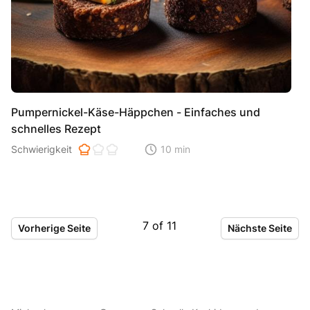
Pumpernickel-Käse-Häppchen - Einfaches und
schnelles Rezept
Schwierigkeit der Zubereitung. 1 ist einfach 2 ist mittel 3 ist hoh
Schwierigkeit
10 min
Zeitaufwand der der Zubereitung. Di
7
of
11
Vorherige Seite
Nächste Seite