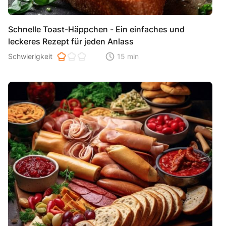
Schnelle Toast-Häppchen - Ein einfaches und
leckeres Rezept für jeden Anlass
Schwierigkeit der Zubereitung. 1 ist einfach 2 ist mittel 3 ist hoh
Schwierigkeit
15 min
Zeitaufwand der der Zubereitung. Di