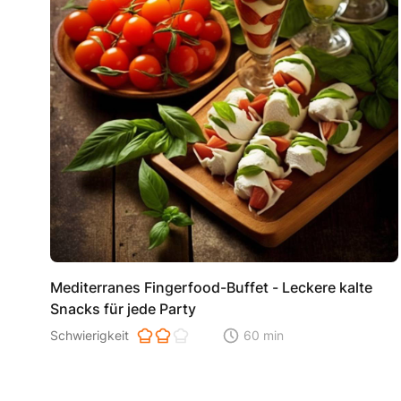
Mediterranes Fingerfood-Buffet - Leckere kalte
Snacks für jede Party
Schwierigkeit der Zubereitung. 1 ist einfach 2 ist mittel 3 i
Schwierigkeit
60 min
Zeitaufwand der der Zubereitu