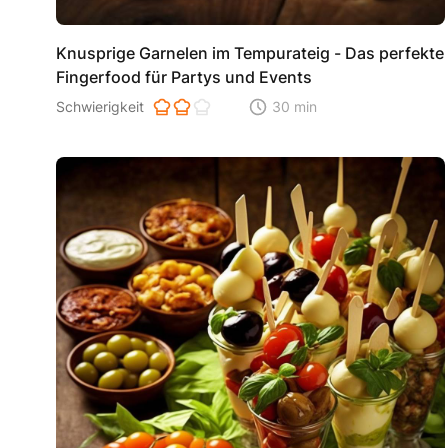
Knusprige Garnelen im Tempurateig - Das perfekte
Fingerfood für Partys und Events
Schwierigkeit der Zubereitung. 1 ist einfach 2 ist mittel 3 i
Schwierigkeit
30 min
Zeitaufwand der der Zubereitu