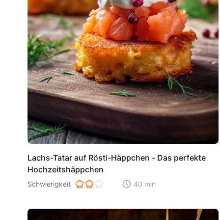
Lachs-Tatar auf Rösti-Häppchen - Das perfekte
Hochzeitshäppchen
Schwierigkeit der Zubereitung. 1 ist einfach 2 ist mittel 3 i
Schwierigkeit
40 min
Zeitaufwand der der Zubereitu